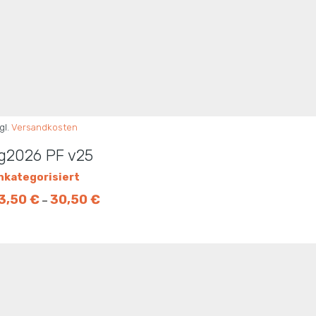
gl.
Versandkosten
g2026 PF v25
nkategorisiert
3,50
€
30,50
€
–