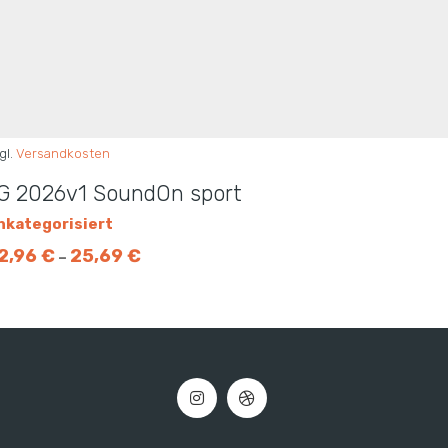
gl.
Versandkosten
G 2026v1 SoundOn sport
nkategorisiert
2,96
€
25,69
€
–