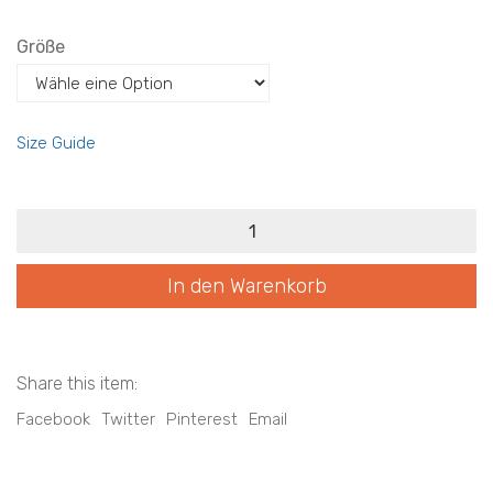
Größe
Size Guide
eG2026
PF
v4
Menge
In den Warenkorb
Share this item:
Facebook
Twitter
Pinterest
Email