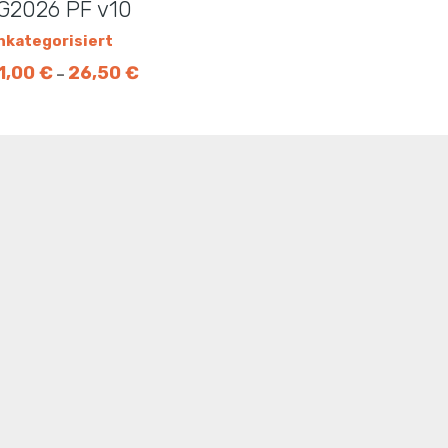
G2026 PF v10
nkategorisiert
1,00
€
26,50
€
–