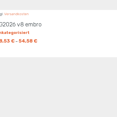
gl.
Versandkosten
G2026 v8 embro
nkategorisiert
8,53
€
54,58
€
–