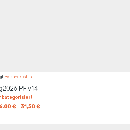
gl.
Versandkosten
g2026 PF v14
nkategorisiert
6,00
€
31,50
€
–