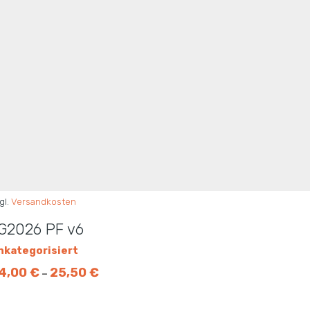
gl.
Versandkosten
G2026 PF v6
nkategorisiert
4,00
€
25,50
€
–