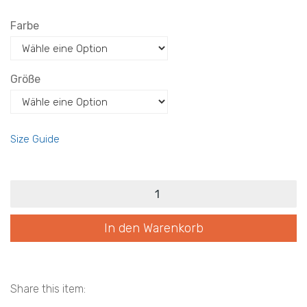
Farbe
Größe
Size Guide
eG2026
PF
v67
Menge
In den Warenkorb
Share this item: