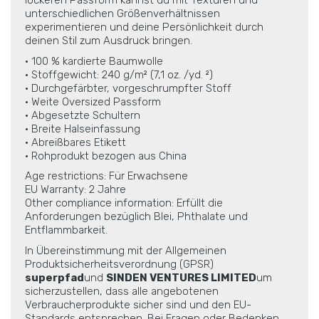
lockeren Passform kannst du mit Texturen und
unterschiedlichen Größenverhältnissen
experimentieren und deine Persönlichkeit durch
deinen Stil zum Ausdruck bringen.
• 100 % kardierte Baumwolle
• Stoffgewicht: 240 g/m² (7,1 oz. /yd. ²)
• Durchgefärbter, vorgeschrumpfter Stoff
• Weite Oversized Passform
• Abgesetzte Schultern
• Breite Halseinfassung
• Abreißbares Etikett
• Rohprodukt bezogen aus China
Age restrictions: Für Erwachsene
EU Warranty: 2 Jahre
Other compliance information: Erfüllt die
Anforderungen bezüglich Blei, Phthalate und
Entflammbarkeit.
In Übereinstimmung mit der Allgemeinen
Produktsicherheitsverordnung (GPSR)
superpfad
und
SINDEN VENTURES LIMITED
um
sicherzustellen, dass alle angebotenen
Verbraucherprodukte sicher sind und den EU-
Standards entsprechen. Bei Fragen oder Bedenken