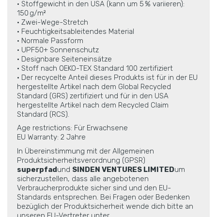
• Stoffgewicht in den USA (kann um 5 % variieren):
150 g/m²
• Zwei-Wege-Stretch
• Feuchtigkeitsableitendes Material
• Normale Passform
• UPF50+ Sonnenschutz
• Designbare Seiteneinsätze
• Stoff nach OEKO-TEX Standard 100 zertifiziert
• Der recycelte Anteil dieses Produkts ist für in der EU
hergestellte Artikel nach dem Global Recycled
Standard (GRS) zertifiziert und für in den USA
hergestellte Artikel nach dem Recycled Claim
Standard (RCS).
Age restrictions: Für Erwachsene
EU Warranty: 2 Jahre
In Übereinstimmung mit der Allgemeinen
Produktsicherheitsverordnung (GPSR)
superpfad
und
SINDEN VENTURES LIMITED
um
sicherzustellen, dass alle angebotenen
Verbraucherprodukte sicher sind und den EU-
Standards entsprechen. Bei Fragen oder Bedenken
bezüglich der Produktsicherheit wende dich bitte an
unseren EU-Vertreter unter