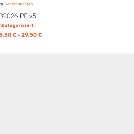
gl.
Versandkosten
G2026 PF v5
nkategorisiert
5,50
€
29,50
€
–