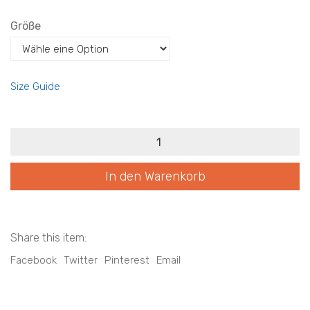
Größe
Size Guide
eg2026
PF
v33-
2
In den Warenkorb
sport
Menge
Share this item:
Facebook
Twitter
Pinterest
Email