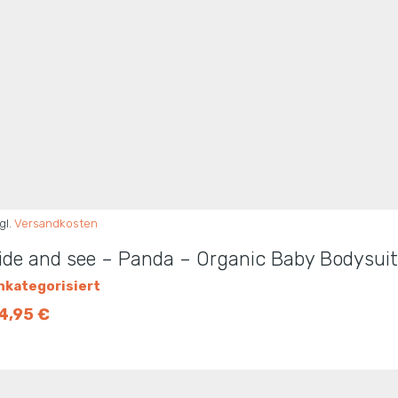
gl.
Versandkosten
ide and see – Panda – Organic Baby Bodysui
nkategorisiert
4,95
€