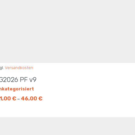
gl.
Versandkosten
G2026 PF v9
nkategorisiert
1,00
€
46,00
€
–