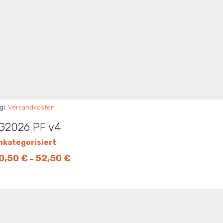
gl.
Versandkosten
G2026 PF v4
nkategorisiert
0,50
€
52,50
€
–