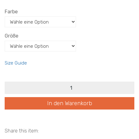
Farbe
Größe
Size Guide
eg2026
PF
v35
Brudo2
In den Warenkorb
Menge
Share this item: