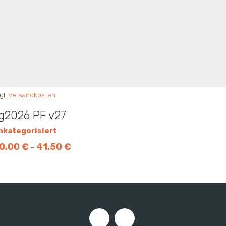
gl.
Versandkosten
g2026 PF v27
nkategorisiert
0,00
€
41,50
€
–