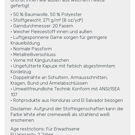
und ist innen wie außen aus weichem Fleece
gefertigt.
• 50 % Baumwolle, 50 % Polyester
• Stoffgewicht: 271 g/m² (8 oz/yd²)
• Garndurchmesser: 20 Fasern
• Weicher Fleecestoff innen und außen
• Luftgesponnene Garne sorgen für geringere
Knäuelbildung
• Normale Passform
• Metallreißverschluss
• Vorne mit Kängurutaschen
• Ungefütterte Kapuze mit farblich abgestimmtem
Kordelzug
• Doppelnähte an Schultern, Armausschnitten,
Kragen, Bund und Ärmelabschlüssen
• Umweltfreundliche Technik: Konform mit ANSI/ISEA
107
• Rohprodukte aus Honduras und El Salvador bezogen
Disclaimer: Aufgrund der Stoffeigenschaften kann die
Farbe White eher cremeweiß als strahlend weiß
erscheinen.
Age restrictions: Für Erwachsene
EU Warranty: 2 Jahre