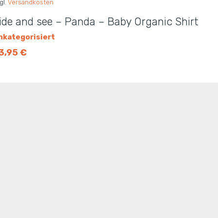
gl.
Versandkosten
ide and see – Panda – Baby Organic Shirt
nkategorisiert
3,95
€